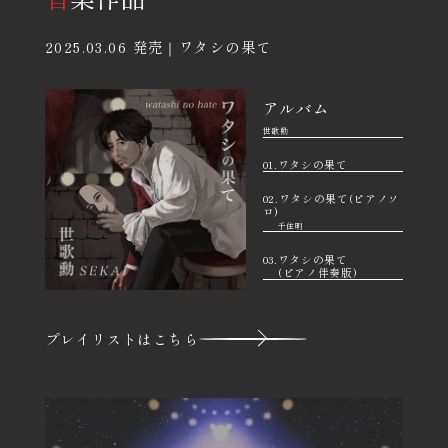
2025.03.06 発売｜ワタシの果て
アルバム
世歌勳
01.ワタシの果て
02.ワタシの果て(ピアノソ
ロ)
千住明
03.ワタシの果て
(ピアノ伴奏版)
プレイリストはこちら