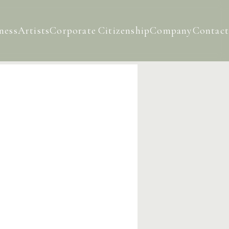
ness
Artists
Corporate
Citizenship
Company
Contact