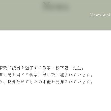
News
News
Busi
筆致で読者を魅了する作家・松下隆一先生。
声に光を当てる物語世界に取り組まれています。
り、映像分野でもその才能を発揮されています。